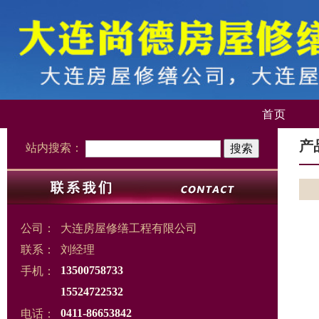
首页
产
站内搜索：
公司：
大连房屋修缮工程有限公司
联系：
刘经理
手机：
13500758733
15524722532
电话：
0411-86653842