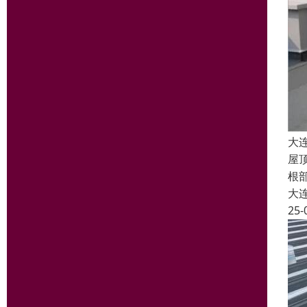
大
屋
根
大
25-