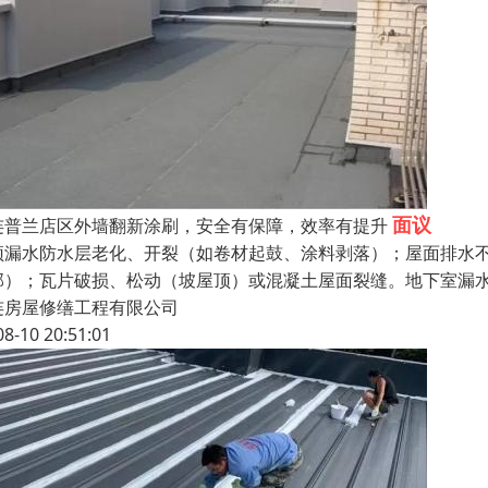
面议
连普兰店区外墙翻新涂刷，安全有保障，效率有提升
顶漏水防水层老化、开裂（如卷材起鼓、涂料剥落）；屋面排水
部）；瓦片破损、松动（坡屋顶）或混凝土屋面裂缝。地下室漏
连房屋修缮工程有限公司
08-10 20:51:01