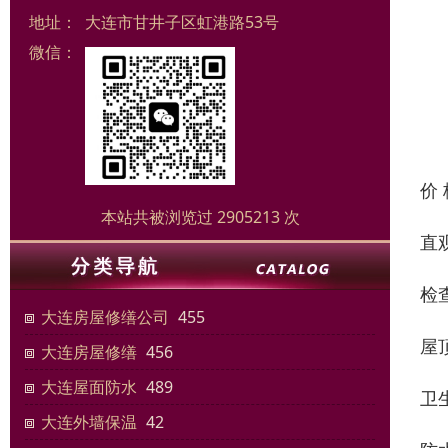
地址：
大连市甘井子区虹港路53号
微信：
价
本站共被浏览过 2905213 次
直
检
大连房屋修缮公司
455
屋
大连房屋修缮
456
大连屋面防水
489
卫
大连外墙保温
42