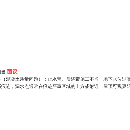
面议
担当
足（混凝土质量问题）；止水带、后浇带施工不当；地下水位过
碱痕迹，漏水点通常在痕迹严重区域的上方或附近；屋顶可观察