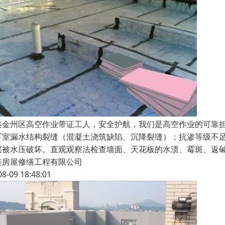
连金州区高空作业带证工人，安全护航，我们是高空作业的可靠
下室漏水结构裂缝（混凝土浇筑缺陷、沉降裂缝）；抗渗等级不
层被水压破坏。直观观察法检查墙面、天花板的水渍、霉斑、返
连房屋修缮工程有限公司
08-09 18:48:01