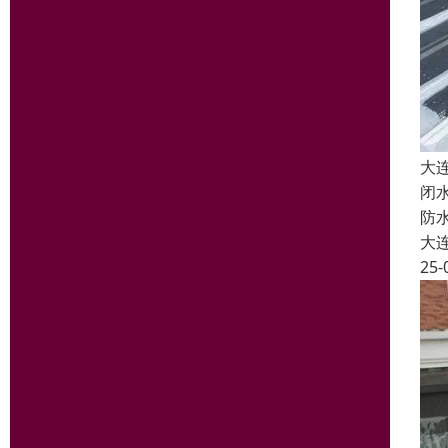
大
闭
防
大
25-