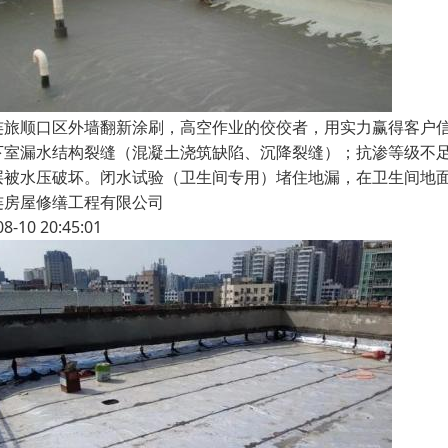
连旅顺口区外墙翻新涂刷，高空作业的佼佼者，用实力赢得客户
下室漏水结构裂缝（混凝土浇筑缺陷、沉降裂缝）；抗渗等级不
层被水压破坏。闭水试验（卫生间专用）堵住地漏，在卫生间地面蓄水（
连房屋修缮工程有限公司
08-10 20:45:01