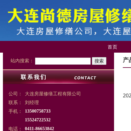
首页
产
站内搜索：
公司：
大连房屋修缮工程有限公司
20
联系：
刘经理
手机：
13500758733
15524722532
电话：
0411-86653842