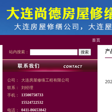
首页
产
站内搜索：
公司：
大连房屋修缮工程有限公司
20
联系：
刘经理
手机：
13500758733
15524722532
电话：
0411-86653842