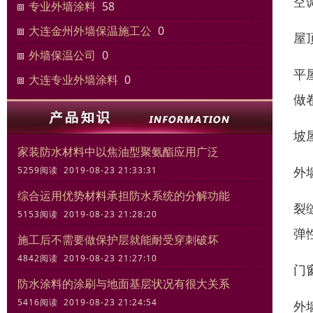
空
专业外墙涂料
58
大连金州外墙保温施工公
0
屋
外墙保温公司
0
平
大连专业外墙涂料
0
做
坡
家装防水材料中以焦油型聚氨酯应用广泛
外
5259阅读 2019-08-23 21:33:31
综合运用优势材料承担防水系统的分解功能
裂
5153阅读 2019-08-23 21:28:20
弹
施工后不需要做保护层就能耐受穿刺破坏
4842阅读 2019-08-23 21:27:10
门
防水涂料的涂刷与地面基层状况有很大关系
5416阅读 2019-08-23 21:24:54
外