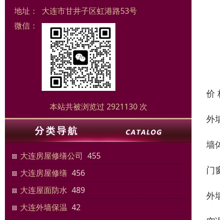
地址：
大连市甘井子区虹港路53号
微信：
价
本站共被浏览过 2921130 次
外
墙
大连房屋修缮公司
455
门
大连房屋修缮
456
大连屋面防水
489
外
大连外墙保温
42